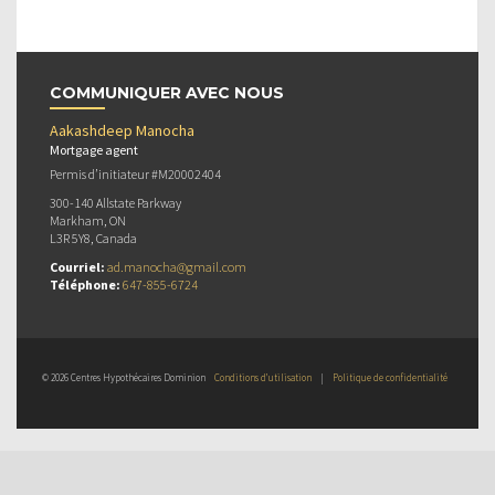
COMMUNIQUER AVEC NOUS
Aakashdeep Manocha
Mortgage agent
Permis d’initiateur #M20002404
300-140 Allstate Parkway
Markham, ON
L3R 5Y8, Canada
Courriel:
ad.manocha@gmail.com
Téléphone:
647-855-6724
© 2026 Centres Hypothécaires Dominion
Conditions d’utilisation
|
Politique de confidentialité