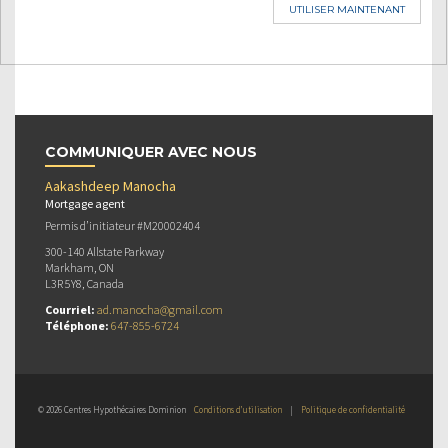
UTILISER MAINTENANT
COMMUNIQUER AVEC NOUS
Aakashdeep Manocha
Mortgage agent
Permis d’initiateur #M20002404
300-140 Allstate Parkway
Markham, ON
L3R 5Y8, Canada
Courriel:
ad.manocha@gmail.com
Téléphone:
647-855-6724
© 2026 Centres Hypothécaires Dominion
Conditions d’utilisation
|
Politique de confidentialité